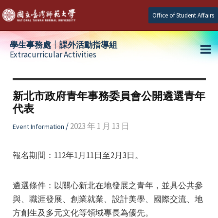
Skip
Office of Student Affairs
to
content
學生事務處┆課外活動指導組
Extracurricular Activities
Ma
e
Me
新北市政府青年事務委員會公開遴選青年
代表
e
/
2023 年 1 月 13 日
Event Information
e
報名期間：112年1月11日至2月3日。
遴選條件：以關心新北在地發展之青年，並具公共參
與、職涯發展、創業就業、設計美學、國際交流、地
方創生及多元文化等領域專長為優先。