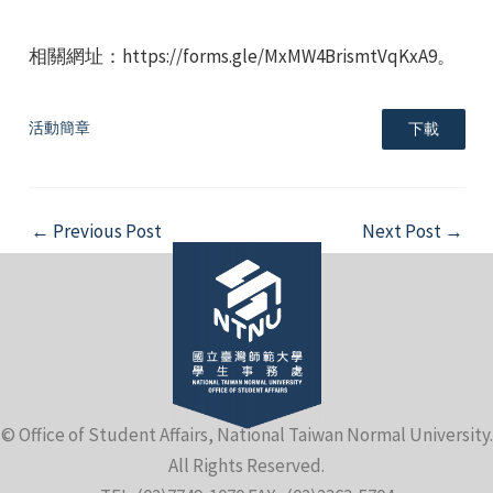
相關網址：https://forms.gle/MxMW4BrismtVqKxA9。
活動簡章
下載
e
Post
←
Previous Post
Next Post
→
navigation
e
e
© Office of Student Affairs, National Taiwan Normal University.
All Rights Reserved.