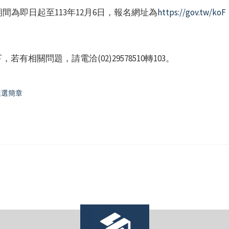
為即日起至113年12月6日，報名網址為
https://gov.tw/koF
有相關問題，請電洽(02)29578510轉103。
遴選簡章