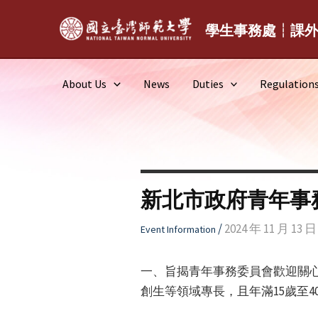
Skip
to
學生事務處┆課
content
About Us
News
Duties
Regulation
新北市政府青年事
/
2024 年 11 月 13 日
Event Information
一、旨揭青年事務委員會歡迎關
創生等領域專長，且年滿15歲至