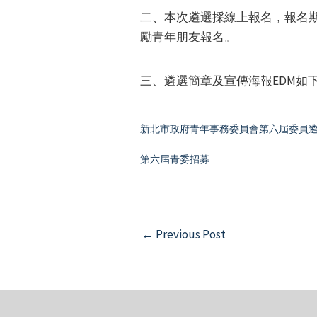
二、本次遴選採線上報名，報名期間
勵青年朋友報名。
三、遴選簡章及宣傳海報EDM如下，若
新北市政府青年事務委員會第六屆委員
第六屆青委招募
Post
←
Previous Post
navigation