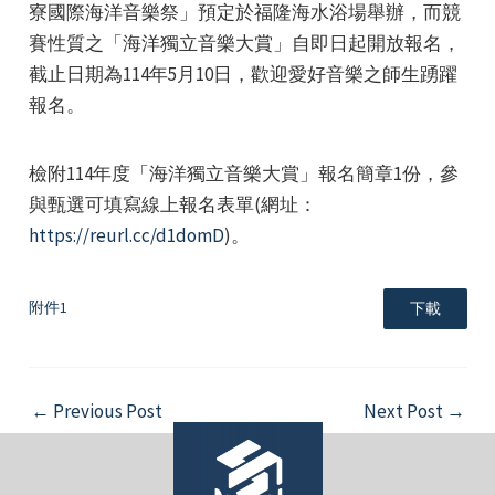
寮國際海洋音樂祭」預定於福隆海水浴場舉辦，而競
賽性質之「海洋獨立音樂大賞」自即日起開放報名，
截止日期為114年5月10日，歡迎愛好音樂之師生踴躍
報名。
檢附114年度「海洋獨立音樂大賞」報名簡章1份，參
e
與甄選可填寫線上報名表單(網址：
https://reurl.cc/d1domD
)。
e
附件1
下載
e
Post
←
Previous Post
Next Post
→
navigation