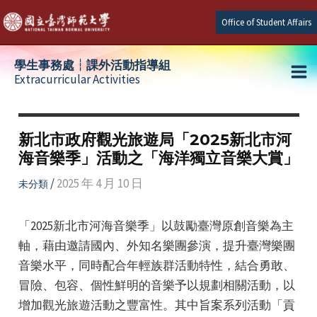
Skip
Office of Student Affairs
to
content
學生事務處┆課外活動指導組
Extracurricular Activities
Ma
e
Me
新北市政府觀光旅遊局「2025新北市河
海音樂季」活動之「海洋獨立音樂大賞」
e
/
2025 年 4 月 10 日
未分類
e
「2025新北市河海音樂季」以鼓勵臺灣原創音樂為主
軸，藉由邀請國內、外知名樂團參演，提升臺灣樂團
音樂水平，同時配合年輕族群活動特性，結合勇敢、
冒險、包容、個性鮮明的音樂予以規劃相關活動，以
增加觀光旅遊活動之豐富性。其中旨案系列活動「貢