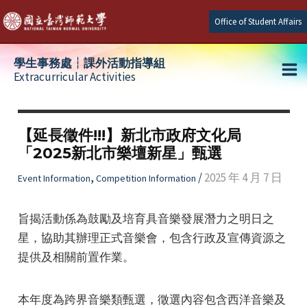
Skip
Office of Student Affairs
to
content
學生事務處┆課外活動指導組
Extracurricular Activities
Ma
e
Me
【延長徵件!!!】新北市政府文化局
「2025新北市樂壇新星」甄選
e
,
/
2025 年 4 月 7 日
Event Information
Competition Information
e
旨揭活動係為鼓勵及培育具音樂發展潛力之明日之
星，協助其辦理正式音樂會，包含行政及宣傳資源之
提供及相關前置作業。
本年度為跨界音樂類甄選，徵選內容包含西洋音樂及