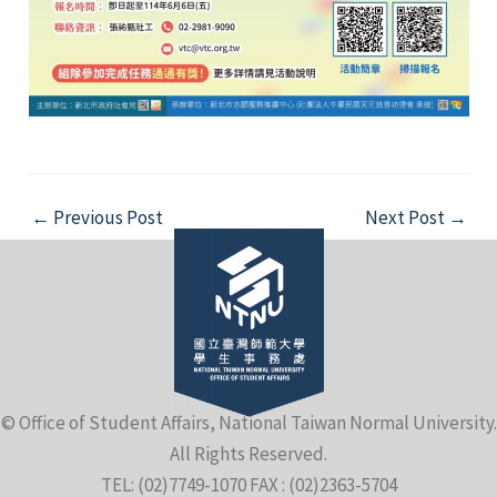
Post
←
Previous Post
Next Post
→
navigation
© Office of Student Affairs, National Taiwan Normal University.
All Rights Reserved.
TEL: (02)7749-1070 FAX : (02)2363-5704