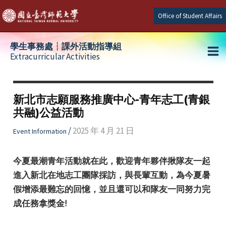
Skip
Office of Student Affairs
to
content
學生事務處┆課外活動指導組
Extracurricular Activities
Ma
e
Me
新北市志願服務推廣中心-青年志工(青銀
共融)公益活動
e
/
2025 年 4 月 21 日
Event Information
e
今夏最潮青年活動就在此，歡迎青年夥伴揪隊友一起
進入新北在地志工團隊採訪，與長輩互動，為今夏暑
假增添最難忘的回憶，並且還可以和隊友一同努力完
成任務拿獎金!