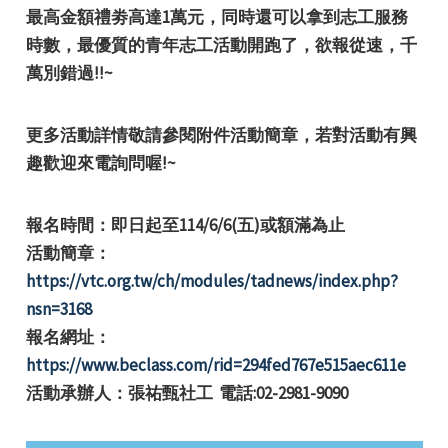
最高金額禮劵高達1萬元
，同時還可以拿到
志工服務
時數
，最優質的青年志工活動開跑了，欲報從速，千
萬別錯過!!~
更多活動詳情敬請參閱附件活動簡章，若對活動有興
e
趣歡迎來電詢問喔!~
報名時間：即日起
至
114/6/6(五)
或額滿為止
活動簡章：
e
https://vtc.org.tw/ch/modules/tadnews/index.php?
nsn=3168
e
報名網址：
https://www.beclass.com/rid=294fed767e515aec611e
活動承辦人：張祐甄社工 電話:02-2981-9090