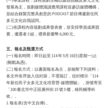
(一)專業課程：課程規劃主軸以媒體體驗及多元文化
發展為主，規劃媒體識讀應用課程並參訪媒體機構，
並結合錄製完整具創意的 PODCAST 節目傳遞新住民
多元文化自我認同。
(二)依課程內容規劃成果發表會，並安排學員成果競
賽，優選者 3 組，禮券新臺幣 6,000 元。
五、報名及甄選方式
(一) 報名時間：即日起至 114 年 5月 16日(星期一)止
(郵戳為憑)。
(二) 報名方式：以書面報名為主，並檢附下列資料；
各文件依序放入信封袋，不需裝訂，信封標示「114
年新住民子女多元文化培育營-媒體體驗」，掛號寄至
「100 臺北市中正區廣州街 15 號 5 樓，移民輔導科
收」。
1. 報名表(含中文自傳) 。