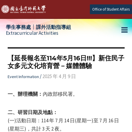
Skip
Office of Student Affairs
to
content
學生事務處┆課外活動指導組
Extracurricular Activities
Ma
e
Me
【延長報名至114年5月16日!!!】新住民子
女多元文化培育營－媒體體驗
e
/
2025 年 4 月 9 日
Event Information
e
一、辦理機關：
內政部移民署。
二、研習日期及地點：
(一)活動日期：114 年 7 月 14 日(星期一)至 7 月 16 日
(星期三)，共計 3 天 2 夜。