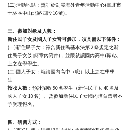
(二)活動地點：暫訂於劍潭海外青年活動中心(臺北市
士林區中山北路四段 16 號)。
三、參加對象及人數：
新住民子女及國人子女皆可參加，須具備以下條件：
e
(一)新住民子女：符合新住民基本法第 2 條規定之新
住民子女(如簡章內附件)，並限就讀國內高中(職)以
上之在學學生。
(二)國人子女：就讀國內高中（職）以上之在學學
e
生。
招收人數：
預計招收 50 名學生（新住民子女 40 名及
e
國人子女 10 名）。曾參加新住民子女國內培育營者不
予受理報名。
四、研習方式：