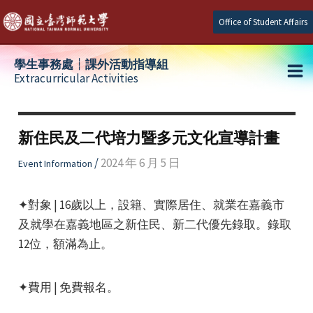
Skip
Office of Student Affairs
to
content
學生事務處┆課外活動指導組
Extracurricular Activities
Ma
e
Me
新住民及二代培力暨多元文化宣導計畫
e
/
2024 年 6 月 5 日
Event Information
e
✦對象 | 16歲以上，設籍、實際居住、就業在嘉義市
及就學在嘉義地區之新住民、新二代優先錄取。錄取
12位，額滿為止。
✦費用 | 免費報名。