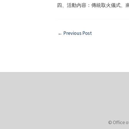
四、活動內容：傳統取火儀式、
Post
←
Previous Post
navigation
© Office o