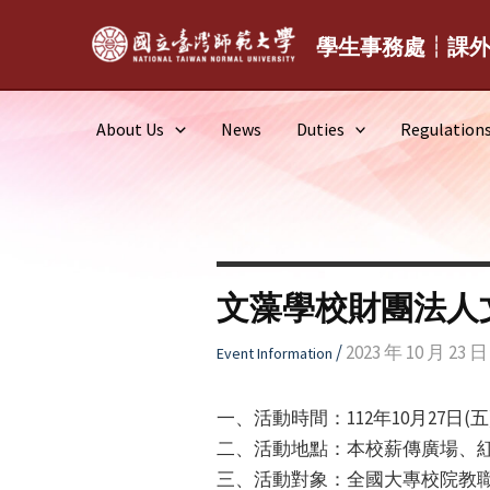
Skip
to
學生事務處┆課
content
About Us
News
Duties
Regulation
文藻學校財團法人
/
2023 年 10 月 23 日
Event Information
一、活動時間：112年10月27日
二、活動地點：本校薪傳廣場、紅磚
三、活動對象：全國大專校院教