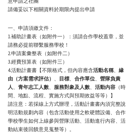
意申請之社團
請備妥以下相關資料於期限內提出申請
一、申請須繳文件：
1.補助計畫表（如附件一）：須請合作學校蓋章，並
請務必提前聯繫服務學校！
e
2.申請案彙整表（如附件二）
3.經費預算表（如附件三）
4.活動計畫書【不限格式，但內容應含
活動名稱
、
緣
由（方案需求評估）
、
目標
、
合作單位
、
營隊負責
e
人
、
青年志工人數
、
服務對象及人數
、
活動內容
（時
間、地點、流程、實施方式與預期效益等等）】
e
請注意：若採線上方式辦理，活動計畫書內須完整說
明活動規劃內容（包含活動使用之軟硬體設備、合作
學校學生如何上線參與營隊活動、活動進行內容、活
動結束後回饋意見蒐整等）。