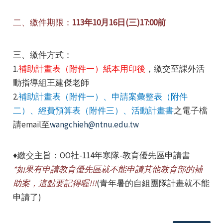
二、繳件期限：
113年10月16日(
三
)17:00前
三、繳件方式：
1.
補助計畫表（附件一）紙本用印後
，繳交至課外活
動指導組王建傑老師
2.
補助計畫表（附件一）、申請案彙整表（附件
二）、經費預算表（附件三）、活動計畫書
之電子檔
請email至
wangchieh@ntnu.edu.tw
♦繳交主旨：OO社-114年寒隊-教育優先區申請書
*如果有申請教育優先區就不能申請其他教育部的補
助案，這點要記得喔!!!
(青年暑的自組團隊計畫就不能
申請了)