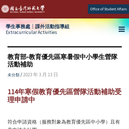
Skip
Office of Student Affairs
to
content
學生事務處┆課外活動指導組
Extracurricular Activities
Ma
e
Me
教育部-教育優先區寒暑假中小學生營隊
活動補助
e
/
2023 年 3 月 13 日
未分類
e
114年寒假教育優先區營隊活動補助受
理申請中
符合申請資格（服務對象為教育優先區中小學）且有