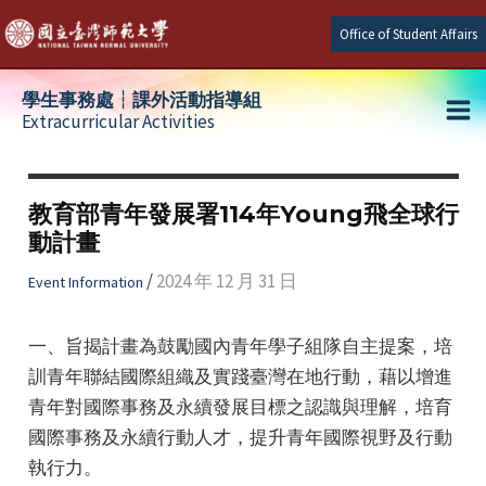
Skip
Office of Student Affairs
to
content
學生事務處┆課外活動指導組
Extracurricular Activities
Ma
e
Me
教育部青年發展署114年Young飛全球行
動計畫
e
/
2024 年 12 月 31 日
Event Information
e
一、旨揭計畫為鼓勵國內青年學子組隊自主提案，培
訓青年聯結國際組織及實踐臺灣在地行動，藉以增進
青年對國際事務及永續發展目標之認識與理解，培育
國際事務及永續行動人才，提升青年國際視野及行動
執行力。