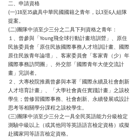
二、申請資格
(一)18至35歲具中華民國國籍之青年，以3至6人組隊
提案。
(二)團隊中須至少三分之二具下列資格之青年：
１、曾參與「Young飛全球行動計畫培訓營」、原住
民族委員會「原住民族國際事務人才培訓計畫、國際
e
原住民族青年論壇」、客家委員會「客家青（少）年
國際事務訪問團」、外交部「國際青年大使交流計
畫」完訓者。
２、大專校院推薦曾參與本署「國際永續及社會創新
e
人才培育計畫」、「大學社會責任實踐計畫」之該校
e
學生；曾修習國際事務、社會創新、永續發展或設計
思考等相關學分課程之該校學生。
(三)團隊中須至少三分之一具全民英語能力分級檢定
測驗中級以上（或其他同等英語語言檢定資格）或擬
赴國家同等語言檢定資格。