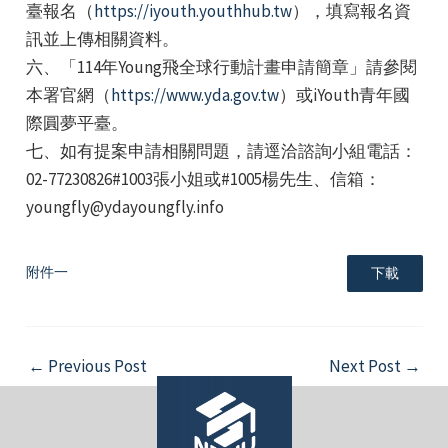
臺報名（
https://iyouth.youthhub.tw
），填寫報名資
訊並上傳相關資料。
六、「114年Young飛全球行動計畫申請簡章」請參閱
本署官網（
https://www.yda.gov.tw
）或iYouth青年國
際圓夢平臺。
七、如有提案申請相關問題，請逕洽諮詢小組電話：
02-77230826#1003張小姐或#1005楊先生、信箱：
youngfly@ydayoungfly.info
附件一
下載
Post
←
Previous Post
Next Post
→
navigation