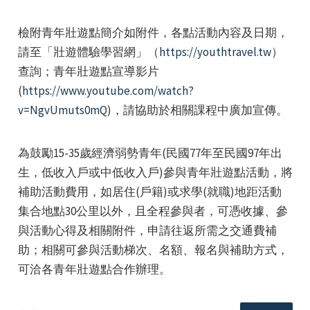
檢附青年壯遊點簡介如附件，各點活動內容及日期，
請至「壯遊體驗學習網」（
https://youthtravel.tw
）
查詢；青年壯遊點宣導影片
(
https://www.youtube.com/watch?
v=NgvUmuts0mQ
)，請協助於相關課程中廣加宣傳。
e
為鼓勵15-35歲經濟弱勢青年(民國77年至民國97年出
生，低收入戶或中低收入戶)參與青年壯遊點活動，將
e
補助活動費用，如居住(戶籍)或求學(就職)地距活動
集合地點30公里以外，且全程參與者，可憑收據、參
e
與活動心得及相關附件，申請往返所需之交通費補
助；相關可參與活動梯次、名額、報名與補助方式，
可洽各青年壯遊點合作辦理。