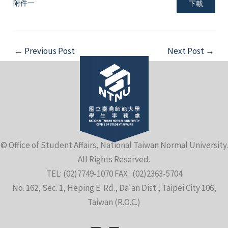
附件一
下載
Post
←
Previous Post
Next Post
→
navigation
© Office of Student Affairs, National Taiwan Normal University.
All Rights Reserved.
TEL: (02)7749-1070 FAX : (02)2363-5704
No. 162, Sec. 1, Heping E. Rd., Da'an Dist., Taipei City 106,
Taiwan (R.O.C.)