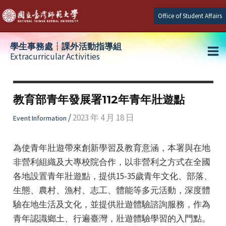
Skip
Office of Student Affairs
to
content
學生事務處┆課外活動指導組
Extracurricular Activities
Ma
e
Me
教育部青年發展署112年青年壯遊點
e
/
2023 年 4 月 18 日
Event Information
e
為使青年壯遊帶來創新學習及教育意涵，本署與在地
非營利組織及大專校院合作，以非營利之方式在全國
各地設置青年壯遊點，提供15-35歲青年文化、部落、
生態、農村、漁村、志工、體能等多元活動，深度體
驗在地生活及文化，並提供壯遊體驗諮詢服務，作為
青年認識鄉土、行遍臺灣，壯遊體驗學習的入門點。