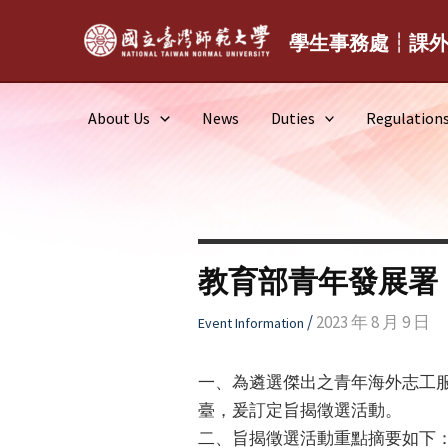
Skip
to
學生事務處┆課
content
About Us
News
Duties
Regulation
教育部青年發展署
/
2023 年 8 月 9 日
Event Information
一、為遴選傑出之青年海外志工
臺，爰訂定旨揭徵選活動。
二、旨揭徵選活動重點摘要如下