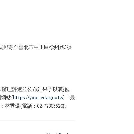
式郵寄至臺北市中正區徐州路5號
天辦理評選並公布結果予以表揚。
網站(
https://yopc.yda.gov.tw
)「最
電話：02-77365526)。