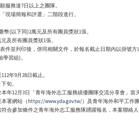
志願服務達7日以上之團隊。
及「現場簡報和評選」二階段進行。
幣(以下同)2萬元及所有團員獎狀1張。
萬元及所有團員獎狀1張。
名表件並列印後，併同相關文件，於報名截止日期內以掛號方
驗學習組)。
12年9月28日截止。
月下旬。
本年12月3日「青年海外志工服務績優團隊交流分享會」當
至本署網站（
https://www.yda.gov.tw/
）及青年海外和平工作團
合參加條件之青年海外志工服務隊踴躍報名，本案聯絡人：林秀環(