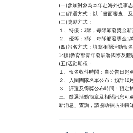
(一)參加對象為本年赴海外從事
(二)評選方式：以「書面審查」
(三)獎勵方式：
１、特優：3隊，每隊頒發獎金新臺
２、優等：3隊，每隊頒發獎金1
(四)報名方式：填寫相關活動報
14樓(教育部青年發展署國際及體
(五)活動期程：
１、報名收件時間：自公告日起至1
２、入圍團隊名單公布：預計10
３、評選及得獎公布時間：預定於
三、徵選活動簡章及相關訊息可
新消息」查詢，請協助張貼並轉知符