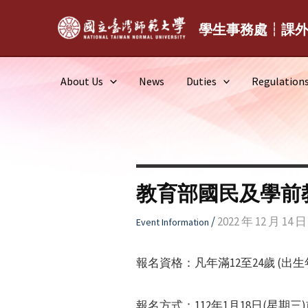
Skip
to
學生事務處┆課
content
About Us
News
Duties
Regulation
教育部國民及學前
/
2022 年 12 月 14 日
Event Information
報名資格：凡年滿12至24歲 (出生
報名方式：112年1月18日(星期