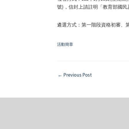
號)，信封上請註明「教育部國
遴選方式：第一階段資格初審、
活動簡章
Post
←
Previous Post
navigation