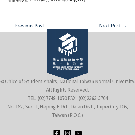
Post
←
Previous Post
Next Post
→
navigation
e
e
© Office of Student Affairs, National Taiwan Normal University.
All Rights Reserved.
e
TEL: (02)7749-1070 FAX : (02)2363-5704
No. 162, Sec. 1, Heping E. Rd., Da'an Dist., Taipei City 106,
Taiwan (R.O.C.)