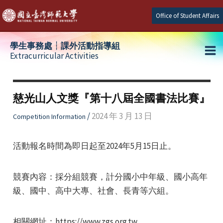
Skip
Office of Student Affairs
to
content
學生事務處┆課外活動指導組
Extracurricular Activities
Ma
e
Me
慈光山人文獎『第十八屆全國書法比賽』
e
/
2024 年 3 月 13 日
Competition Information
e
活動報名時間為即日起至2024年5月15日止。
競賽內容：採分組競賽，計分國小中年級、國小高年
級、國中、高中大專、社會、長青等六組。
相關網址：https://www.zgs.org.tw。