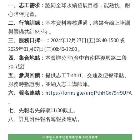
一、志工需求：
認同全球永續發展目標，能熱忱、耐
心陪伴兒童。
二、行前訓練：
基本資料審核通過，將媒合線上培訓
與籌備共計6小時 。
三、服務日擇一：
2024年12月27日(五)08:40-1500 或
2025年01月07日(二)08:40-12:00 。
e
四、集合地點：
本會辦公室(台中市南區復興路二段
30-7號)
五、參與回饋：
提供志工T-shirt、交通及便餐津貼、
e
服務時數證明，並納入志工講師庫。
六、報名連結：
https://forms.gle/urqPthHGx79rr9UFA
e
。
七、先報名先錄取11/30截止。
八、詳見附件報名海報及連結。