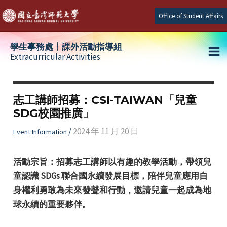
Skip
Office of Student Affairs
to
content
學生事務處┆課外活動指導組
Extracurricular Activities
Ma
e
Me
志工講師招募：CSI-TAIWAN「兒童
SDG校園推廣」
e
/
2024 年 11 月 20 日
Event Information
e
活動宗旨：招募志工講師以有趣的教學活動，帶領兒
童認識 SDGs 聯合國永續發展目標，陪伴兒童應用自
身權利勇敢為未來發聲和行動，邀請兒童一起成為地
球永續的重要夥伴。