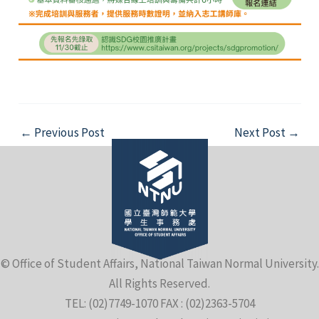
Post
←
Previous Post
Next Post
→
navigation
© Office of Student Affairs, National Taiwan Normal University.
All Rights Reserved.
TEL: (02)7749-1070 FAX : (02)2363-5704