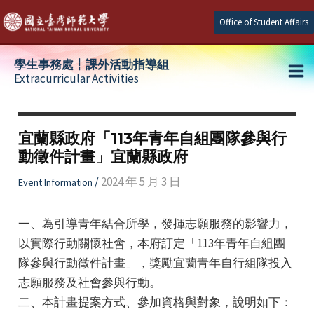
Skip
Office of Student Affairs
to
content
學生事務處┆課外活動指導組
Extracurricular Activities
Ma
e
Me
宜蘭縣政府「113年青年自組團隊參與行
動徵件計畫」宜蘭縣政府
e
/
2024 年 5 月 3 日
Event Information
e
一、為引導青年結合所學，發揮志願服務的影響力，
以實際行動關懷社會，本府訂定「113年青年自組團
隊參與行動徵件計畫」，獎勵宜蘭青年自行組隊投入
志願服務及社會參與行動。
二、本計畫提案方式、參加資格與對象，說明如下：