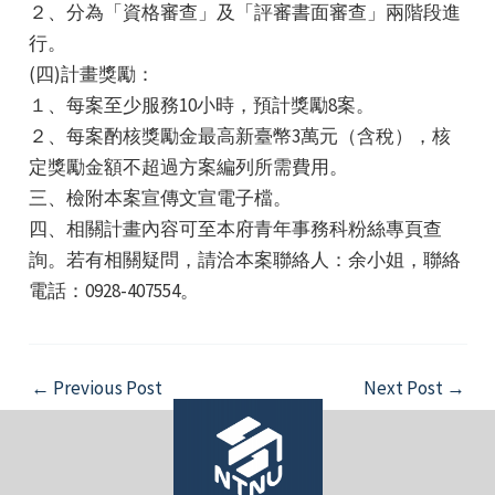
２、分為「資格審查」及「評審書面審查」兩階段進
行。
(四)計畫獎勵：
１、每案至少服務10小時，預計獎勵8案。
２、每案酌核獎勵金最高新臺幣3萬元（含稅），核
定獎勵金額不超過方案編列所需費用。
三、檢附本案宣傳文宣電子檔。
四、相關計畫內容可至本府青年事務科粉絲專頁查
詢。若有相關疑問，請洽本案聯絡人：余小姐，聯絡
電話：0928-407554。
Post
←
Previous Post
Next Post
→
navigation