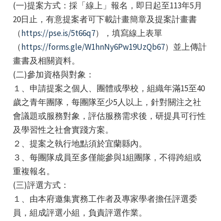
(一)提案方式：採「線上」報名，即日起至113年5月
20日止，有意提案者可下載計畫簡章及提案計畫書
（
https://pse.is/5t66q7
），填寫線上表單
（
https://forms.gle/W1hnNy6Pw19UzQb67
）並上傳計
畫書及相關資料。
(二)參加資格與對象：
e
１、申請提案之個人、團體或學校，組織年滿15至40
歲之青年團隊，每團隊至少5人以上，針對關注之社
會議題或服務對象，評估服務需求後，研提具可行性
及學習性之社會實踐方案。
e
２、提案之執行地點須於宜蘭縣內。
e
３、每團隊成員至多僅能參與1組團隊，不得跨組或
重複報名。
(三)評選方式：
１、由本府邀集實務工作者及專家學者擔任評選委
員，組成評選小組，負責評選作業。