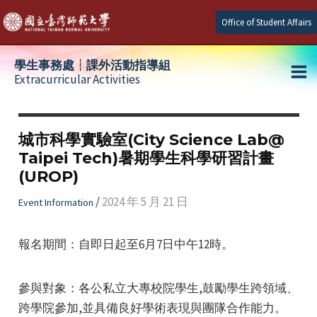
Skip
Office of Student Affairs
to
content
學生事務處┆課外活動指導組
Extracurricular Activities
Ma
e
Me
城市科學實驗室(City Science Lab@
Taipei Tech)暑期學生科學研習計畫
e
(UROP)
e
/
2024 年 5 月 21 日
Event Information
報名期間：自即日起至6月7日中午12時。
參與對象：各公私立大專校院學生,鼓勵學生跨領域、
跨學院參加,並具備良好學術表現與團隊合作能力。