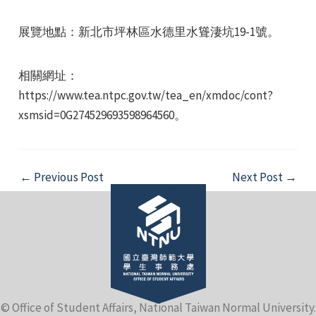
展覽地點：新北市坪林區水德里水聳淒坑19-1號。
相關網址：
https://www.tea.ntpc.gov.tw/tea_en/xmdoc/cont?
e
xsmsid=0G274529693598964560。
Post
←
Previous Post
Next Post
→
e
navigation
e
© Office of Student Affairs, National Taiwan Normal University.