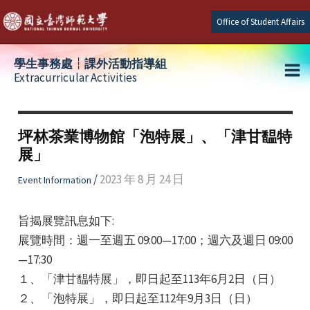
Skip
Office of Student Affairs
to
content
學生事務處┆課外活動指導組
Extracurricular Activities
Ma
e
Me
坪林茶業博物館「泡特展」、「津甘馧特
展」
e
/
2023 年 8 月 24 日
Event Information
e
旨揭展覽訊息如下:
展覽時間：週一至週五 09:00—17:00；週六及週日 09:00
—17:30
１、「津甘馧特展」，即日起至113年6月2日（日）
２、「泡特展」，即日起至112年9月3日（日）