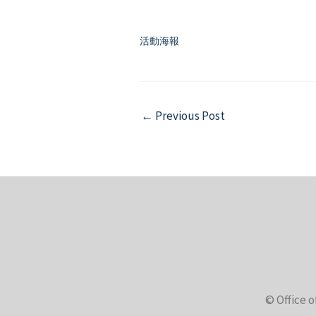
活動海報
Post
←
Previous Post
navigation
© Office o