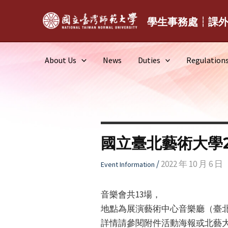
Skip
to
學生事務處┆課
content
About Us
News
Duties
Regulation
國立臺北藝術大學2
/
2022 年 10 月 6 日
Event Information
音樂會共13場，
地點為展演藝術中心音樂廳（臺
詳情請參閱附件活動海報或北藝