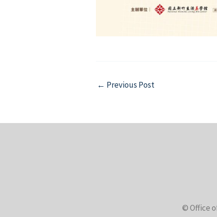
Post
←
Previous Post
navigation
© Office o