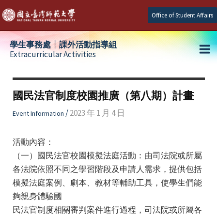
Skip
Office of Student Affairs
to
content
學生事務處┆課外活動指導組
Extracurricular Activities
Ma
e
Me
國民法官制度校園推廣（第八期）計畫
e
/
2023 年 1 月 4 日
Event Information
e
活動內容：
（一）國民法官校園模擬法庭活動：由司法院或所屬
各法院依照不同之學習階段及申請人需求，提供包括
模擬法庭案例、劇本、教材等輔助工具，使學生們能
夠親身體驗國
民法官制度相關審判案件進行過程，司法院或所屬各