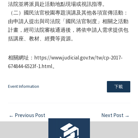
法院並將派員赴活動地點現場或視訊指導。
（二）國民法官校園專題演講及其他各項宣傳活動：
由申請人提出與司法院「國民法官制度」相關之活動
計畫，經司法院審核通過後，將依申請人需求提供包
括講座、教材、經費等資源。
e
相關網址：https://www.judicial.gov.tw/tw/cp-2017-
674844-6523f-1.html。
e
Event Information
下載
e
Post
←
Previous Post
Next Post
→
navigation