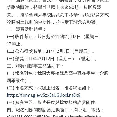
規劃的關注，特舉辦「國土未來GO想：短影音競
賽」，邀請全國大專校院及高中職學生以短影音方式
詮釋國土規劃的重要性，並推廣其理念與影響。
二、競賽活動時程：
(一) 收件截止：即日起至114年1月15日（星期三）
17:00止。
(二) 公布得獎名單：114年2月7日（星期五）。
(三) 頒獎：114年2月12日（星期三）（暫定）。
三、競賽相關事宜簡述如下：
(一) 報名對象：我國大專校院及高中職在學生（含應
屆畢業生）。
(二) 報名方式：採線上報名，報名網址如下，
https://forms.gle/vSzx5aUGUocLnaCx6
。
(三) 參賽主題、影片長度與檔案規格詳參附件。
四、報名相關問題請洽活動窗口：周小姐，電話：
(04)2451-6669分機719或 Email：clarachou@gis.tw。