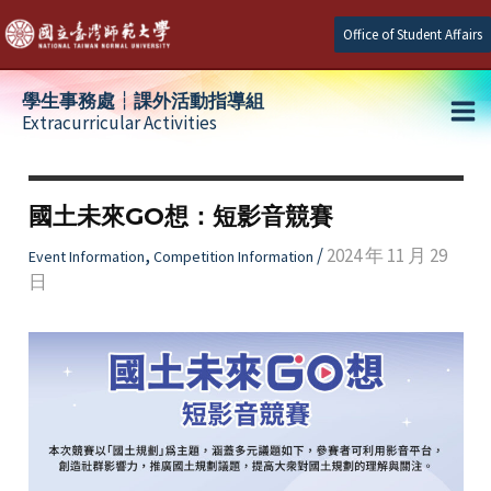
Skip
Office of Student Affairs
to
content
學生事務處┆課外活動指導組
Extracurricular Activities
Ma
e
Me
國土未來GO想：短影音競賽
e
,
/
2024 年 11 月 29
Event Information
Competition Information
日
e