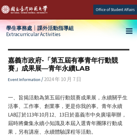
Skip
Office of Student Affairs
to
content
學生事務處┆課外活動指導組
Extracurricular Activities
Ma
e
Me
嘉義市政府-「第五屆有事青年行動競
賽」成果展—青年永續LAB
e
/
2024 年 10 月 7 日
Event Information
e
一、旨揭活動為第五屆行動競賽成果展，永續關乎生
活事、工作事、創業事，更是你我的事。青年永續
LAB訂於113年10月12、13日於嘉義市中央廣場舉辦，
屆時將彙集永續小知識及本屆入選青年團隊行動成
果，另有講座、永續體驗課程等活動。