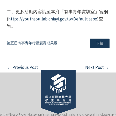
二、更多活動內容請至本府「有事青年實驗室」官網
(
https://youthsoullab.chiayi.gov.tw/Default.aspx
)查
詢。
e
第五屆有事青年行動競賽成果展
下載
Post
←
Previous Post
Next Post
→
e
navigation
e
© Office of Student Affairs, National Taiwan Normal University.