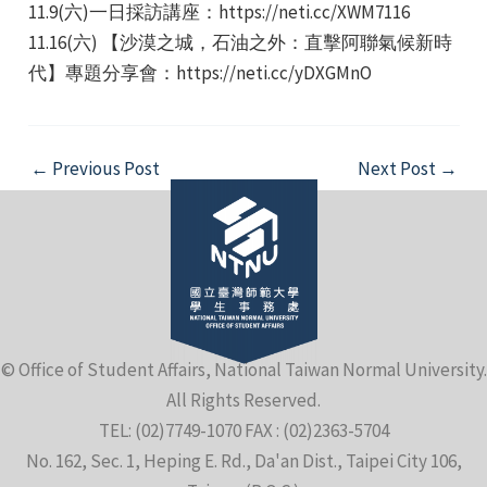
11.9(六)一日採訪講座：https://neti.cc/XWM7116
11.16(六) 【沙漠之城，石油之外：直擊阿聯氣候新時
代】專題分享會：https://neti.cc/yDXGMnO
Post
←
Previous Post
Next Post
→
navigation
© Office of Student Affairs, National Taiwan Normal University.
All Rights Reserved.
TEL: (02)7749-1070 FAX : (02)2363-5704
No. 162, Sec. 1, Heping E. Rd., Da'an Dist., Taipei City 106,