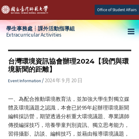
Skip
Office of Student Affairs
to
content
學生事務處┆課外活動指導組
Extracurricular Activities
Ma
e
Me
台灣環境資訊協會辦理2024【我們與環
境新聞的距離】
e
/
2024 年 9 月 20 日
Event Information
e
一、為配合推動環境教育法，並加強大學生對獨立媒
體及環境議題之認識，本會已於95年起辦理環境新聞
編輯採訪營，期望透過分析重大環境議題、專業講師
傳授編採技巧，培養學童判別資訊、獨立思考能力，
習得攝影、訪談、編輯技巧，並藉由報導環境議題，