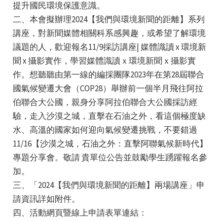
提升國民環境保護意識。
二、本會擬辦理2024【我們與環境新聞的距離】系列
講座，對新聞媒體相關科系感興趣，或希望了解環境
議題的人，歡迎報名11/9採訪講座| 媒體識讀 x 環境新
聞 x 攝影實作，學習媒體識讀ｘ環境新聞ｘ攝影實
作。想聽聽由第一線的編採團隊2023年在第28屆聯合
e
國氣候變遷大會（COP28）舉辦前一個半月飛往阿拉
伯聯合大公國，親身分享阿拉伯聯合大公國採訪經
驗，走入沙漠之城，直擊在石油之外，看這個極度缺
水、高溫的國家如何迎向氣候變遷挑戰，不要錯過
e
11/16【沙漠之城，石油之外：直擊阿聯氣候新時代】
e
專題分享會。敬請 貴單位公告並鼓勵學生踴躍報名參
加。
三、「2024【我們與環境新聞的距離】兩場講座」申
請資訊詳如附件。
四、活動網頁暨線上申請表單連結：