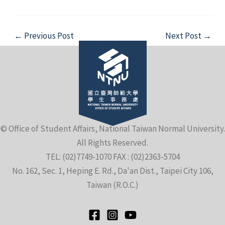
Post
←
Previous Post
Next Post
→
navigation
e
© Office of Student Affairs, National Taiwan Normal University.
e
All Rights Reserved.
TEL: (02)7749-1070 FAX : (02)2363-5704
e
No. 162, Sec. 1, Heping E. Rd., Da'an Dist., Taipei City 106,
Taiwan (R.O.C.)