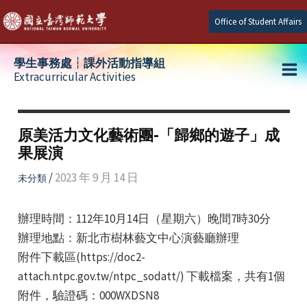
Skip
Office of Student Affairs
to
content
學生事務處┆課外活動指導組
Extracurricular Activities
Ma
e
Me
原美活力文化藝術團-「歸鄉的遊子」成
果展演
e
/
2023 年 9 月 14 日
未分類
e
辦理時間：112年10月14日（星期六）晚間7時30分
辦理地點：新北市樹林藝文中心演藝廳辦理
附件下載區(https://doc2-
attach.ntpc.gov.tw/ntpc_sodatt/) 下載檔案，共有1個
附件，驗證碼：000WXDSN8