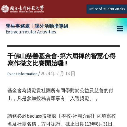
Skip
Office of Student Affairs
to
content
學生事務處┆課外活動指導組
Extracurricular Activities
Ma
e
Me
千佛山慈善基金會-第六屆禪的智慧心得
寫作徵文比賽開始囉 !
e
/
2024 年 7 月 18 日
Event Information
e
基金會為獎勵貴社團所有同學對於公益及慈善的付
出，凡是參加投稿者即享有「入選獎勵」，
請務必於beclass投稿處【學校-社團介紹】內填寫校
名及社團名稱，方可認證。截止日期113年8月31日。