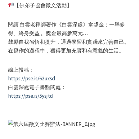
【佛弟子協會徵文活動】
閱讀 白雲老禪師著作《白雲深處》拿獎金；一舉多
得、終身受益 。獎金最高參萬元…
鼓勵自我省悟和提升，通過學習和實踐來完善自己。
e
在寫作的過程中，獲得更加充實和有意義的生活。
線上投稿：
https://pse.is/62uxsd
e
白雲深處電子書點閱處：
https://pse.is/5ysjtd
e