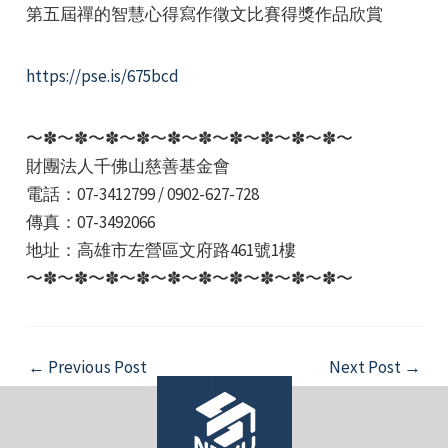
第五屆禪的智慧心得寫作徵文比賽得獎作品欣賞
https://pse.is/675bcd
〜✽〜✽〜✽〜✽〜✽〜✽〜✽〜✽〜✽〜✽〜
財團法人千佛山慈善基金會
電話：07-3412799 / 0902-627-728
傳真：07-3492066
地址：高雄市左營區文府路461號1樓
〜✽〜✽〜✽〜✽〜✽〜✽〜✽〜✽〜✽〜✽〜
Post
←
Previous Post
Next Post
→
navigation