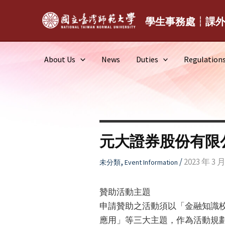
Skip
to
學生事務處┆課
content
About Us
News
Duties
Regulation
元大證券股份有限
,
/
2023 年 3 月
未分類
Event Information
贊助活動主題
申請贊助之活動須以「金融知識
應用」等三大主題，作為活動規