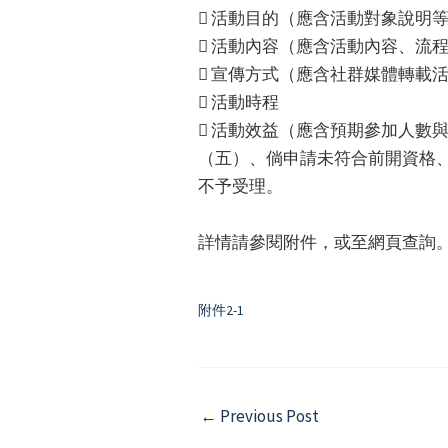
 活動目的（應含活動對象說明
 活動內容（應含活動內容、流
 宣傳方式（應含社群媒體轉載
 活動時程
 活動效益（應含預期參加人數
（五）、倘申請未符合前開資格
不予受理。
詳情請參閱附件，或至網頁查詢
附件2-1
Post
←
Previous Post
navigation