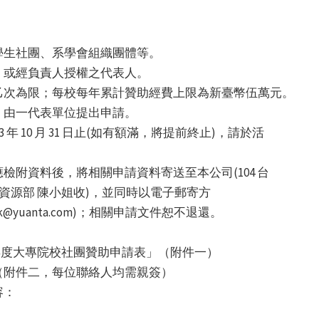
學生社團、系學會組織團體等。
，或經負責人授權之代表人。
乙次為限；每校每年累計贊助經費上限為新臺幣伍萬元。
，由一代表單位提出申請。
 年 10 月 31 日止(如有額滿，將提前終止)，請於活
檢附資料後，將相關申請資料寄送至本公司(104 台
樓人力資源部 陳小姐收)，並同時以電子郵寄方
rk@yuanta.com)；相關申請文件恕不退還。
3 年度大專院校社團贊助申請表」（附件一）
（附件二，每位聯絡人均需親簽）
容：