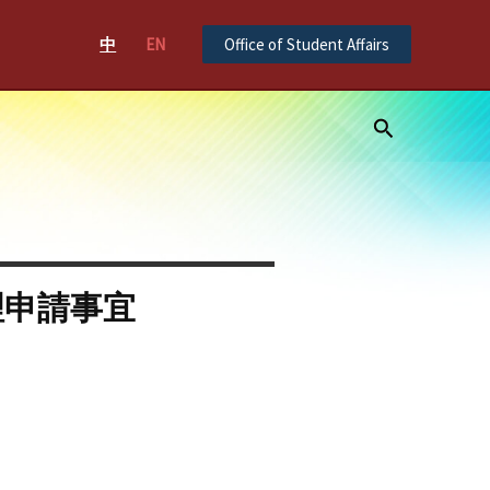
中
EN
Office of Student Affairs
Search
理申請事宜