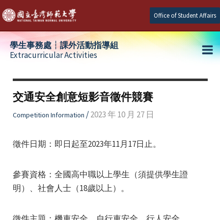
Skip
Office of Student Affairs
to
content
學生事務處┆課外活動指導組
Extracurricular Activities
Ma
e
Me
交通安全創意短影音徵件競賽
e
/
2023 年 10 月 27 日
Competition Information
e
徵件日期：即日起至2023年11月17日止。
參賽資格：全國高中職以上學生（須提供學生證
明）、社會人士（18歲以上）。
徵件主題：機車安全、自行車安全、行人安全。