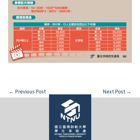
Post
←
Previous Post
Next Post
→
navigation