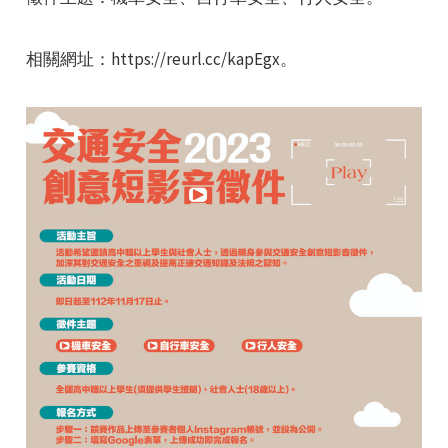
相關網址：https://reurl.cc/kapEgx。
e
e
e