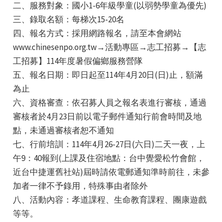
二、服務對象：國小1-6年級學童(以弱勢學童為優先)
三、錄取名額：每梯次15-20名
四、報名方式：採用網路報名，請至本會網站
www.chinesenpo.org.tw→活動專區→志工招募→【志
工招募】114年度暑假偏鄉服務營隊
五、報名日期：即日起至114年4月20日(日)止，額滿
e
為止
六、資格審查：依召募人員之報名表進行審核，通過
審核者於4月23日前以電子郵件通知行前會時間及地
點，未通過審核者恕不通知
e
七、行前培訓：114年4月26-27日(六日)二天一夜，上
e
午9：40報到(上課及住宿地點：台中覺愛松竹會館，
近台中捷運舊社站)屆時請依電郵通知準時前往，未參
加者一律不予錄用，特殊事由者除外
八、活動內容：孝道課程、生命教育課程、團康遊戲
等等。