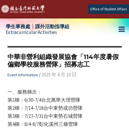
Skip
Office of Student Affairs
to
content
學生事務處┆課外活動指導組
Extracurricular Activities
Ma
e
Me
中華非營利組織發展協會「114年度暑假
偏鄉學校服務營隊」招募志工
e
/
2025 年 4 月 10 日
Event Information
e
一、服務梯次：
第1梯：6/30-7/4台北萬華大理營隊
第2梯：7/14-7/18台中東勢成功營隊
第3梯：7/27-7/31台中東勢石城營隊
第4梯：8/4-8/7彰化溪州三條營隊