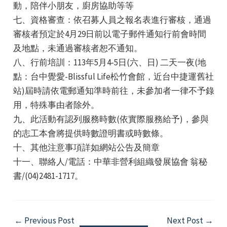
動，陪伴小朋友，廚房協助等等
七、資格審查：依召募人員之報名表進行審核，通過
審核者預定於4月29日前以電子郵件通知行前會時間
及地點，未通過審核者恕不通知。
八、行前培訓：113年5月4-5日(六、日) 二天一夜(地
點：台中覺愛-Blissful Life松竹會館，近台中捷運舊社
站)屆時請依電郵通知準時前往，未參加者一律不予錄
用，特殊事由者除外。
九、此活動有認列服務時數(依實際服務給予)，參與
的志工本會將提供時數證明書或時數條。
十、其他注意事項詳如網站公告及簡章
十一、聯絡人/電話：中華非營利組織發展協會 翁秘
書/(04)2481-1717。
Post
←
Previous Post
Next Post
→