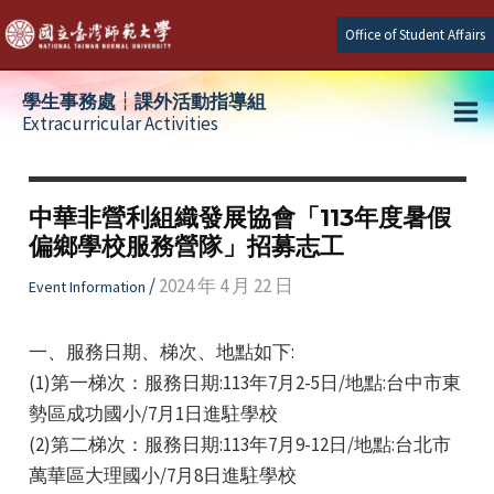
Skip
Office of Student Affairs
to
content
學生事務處┆課外活動指導組
Extracurricular Activities
Ma
e
Me
中華非營利組織發展協會「113年度暑假
偏鄉學校服務營隊」招募志工
e
/
2024 年 4 月 22 日
Event Information
e
一、服務日期、梯次、地點如下:
(1)第一梯次：服務日期:113年7月2-5日/地點:台中市東
勢區成功國小/7月1日進駐學校
(2)第二梯次：服務日期:113年7月9-12日/地點:台北市
萬華區大理國小/7月8日進駐學校