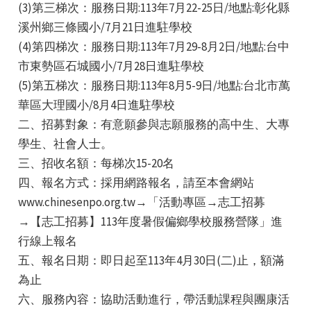
(3)第三梯次：服務日期:113年7月22-25日/地點:彰化縣
溪州鄉三條國小/7月21日進駐學校
(4)第四梯次：服務日期:113年7月29-8月2日/地點:台中
市東勢區石城國小/7月28日進駐學校
(5)第五梯次：服務日期:113年8月5-9日/地點:台北市萬
華區大理國小/8月4日進駐學校
e
二、招募對象：有意願參與志願服務的高中生、大專
學生、社會人士。
三、招收名額：每梯次15-20名
四、報名方式：採用網路報名，請至本會網站
e
www.chinesenpo.org.tw→「活動專區→志工招募
e
→【志工招募】113年度暑假偏鄉學校服務營隊」進
行線上報名
五、報名日期：即日起至113年4月30日(二)止，額滿
為止
六、服務內容：協助活動進行，帶活動課程與團康活