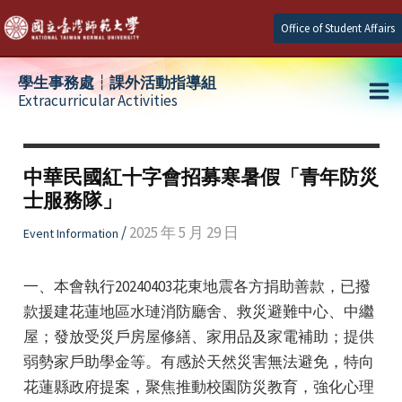
Skip
Office of Student Affairs
to
content
學生事務處┆課外活動指導組
Extracurricular Activities
Ma
e
Me
中華民國紅十字會招募寒暑假「青年防災
士服務隊」
e
/
2025 年 5 月 29 日
Event Information
e
一、本會執行20240403花東地震各方捐助善款，已撥
款援建花蓮地區水璉消防廳舍、救災避難中心、中繼
屋；發放受災戶房屋修繕、家用品及家電補助；提供
弱勢家戶助學金等。有感於天然災害無法避免，特向
花蓮縣政府提案，聚焦推動校園防災教育，強化心理