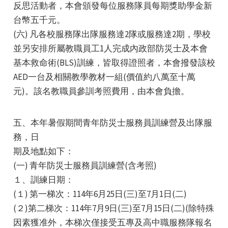
反思活動者，本會頒發每位服務隊員每期獎助學金新
台幣五千元。
(六) 凡各校服務隊出隊服務達2隊或服務達2期，學校
並另安排所屬教職員工1人完成內政部防災士及本會
基本救命術(BLS)訓練，皆取得證照者，本會撥發該校
AED一台及相關教學教材一組(價值約八萬至十萬
元)。該名教職員參訓考照費用，由本會負擔。
五、本年暑假期間青年防災士服務員訓練營及出隊服
務，日
期及地點如下：
(一) 青年防災士服務員訓練營(含考照)
１、訓練日期：
(１) 第一梯次：114年6月25日(三)至7月1日(二)
(２)第二梯次：114年7月9日(三)至7月15日(二)(除特殊
因素獲准外，本梯次僅接受五專及高中職服務隊報名