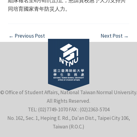
組隊報名至6月6日(五)止，懇請貴校惠予大力支持共
同培育國家青年防災人力。
Post
←
Previous Post
Next Post
→
navigation
© Office of Student Affairs, National Taiwan Normal University.
All Rights Reserved.
TEL: (02)7749-1070 FAX : (02)2363-5704
No. 162, Sec. 1, Heping E. Rd., Da'an Dist., Taipei City 106,
Taiwan (R.O.C.)