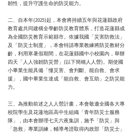
韌性，提升守護生命的防災能力。
二、自本年(2025)起，本會將持續五年與花蓮縣政府
教育處共同建構全學齡防災教育體系，打造花蓮縣成
為全國防災教育示範縣市。依據我國「災害防救法」
及「防災士制度」，本會特請專業教練將防災教材分
e
齡，利用寒暑假期間，在花蓮縣國中小校園內，舉辦
四天「人人強韌防災營」(以下簡稱人人營)。期使國
小畢業生能具備「懂災害、會判斷、能自救、會求
援」，國中畢業生達成「能自救、會互助」之防災能
e
力。
e
三、為推動前述之人人營計畫，本會敬邀全國各大專
校院學生及花蓮地區高中生組織「青年防災士服務
隊」，由本會辦理七天六夜集訓，施予「防災」與
「急救」專業訓練，輔導考證取得內政部「防災士」