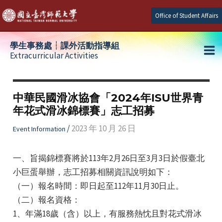
Skip
Office of Student Affairs
to
content
學生事務處┆課外活動指導組
Extracurricular Activities
Ma
e
Me
中華民國滑冰協會「2024年ISU世界青
年花式滑冰錦標賽」志工招募
e
/
2023 年 10 月 26 日
Event Information
e
一、旨揭錦標賽將於113年2月26日至3月3日於假臺北
小巨蛋舉辦，志工招募相關資訊說明如下：
（一）報名時間：​即日起至112年11月30日止。
（二）報名資格：​
1、年滿18歲（含）以上，有服務熱忱且對花式滑冰