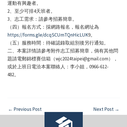
運動有興趣者。
2、至少可排4天班者。
3、志工需求：請參考招募簡章。
（四）報名方式：​採網路報名，報名網址為
https://forms.gle/dcqSCUmTQnHicLUK
9。
（五）服務時間：​待確認錄取組別後另行通知。
e
​二、本案詳情請參考附件志工招募簡章，倘有其他問
題請電郵錦標賽信箱（wjc2024taipei@gmail.com），
或於上班日電洽本案聯絡人：李小姐，0966-612-
482。
e
e
Post
←
Previous Post
Next Post
→
navigation