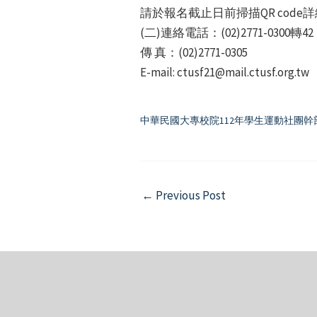
請於報名截止日前掃描QR co
(二)連絡電話：(02)2771-0300轉42
傳 真：(02)2771-0305
E-mail: ctusf21@mail.ctusf.org.tw
中華民國大專校院112年學生運動社團
Post
←
Previous Post
navigation