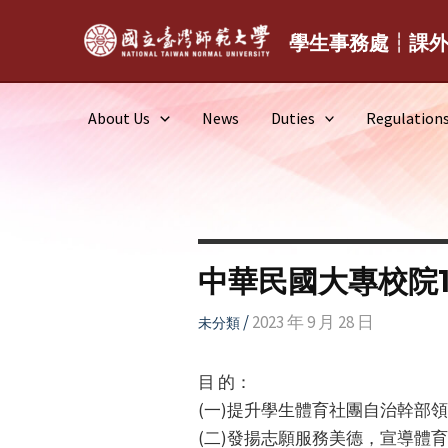
Skip
to
學生事務處┆課
content
About Us
News
Duties
Regulation
中華民國大專校院
/
2023 年 9 月 28 日
未分類
目 的：
(一)提升學生體育社團自治幹部
(二)發揚志願服務美德，宣導體