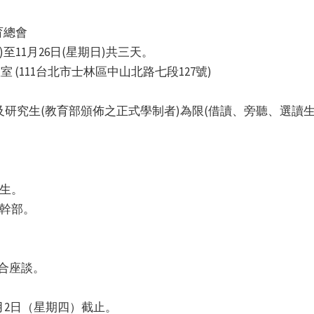
育總會
)至11月26日(星期日)共三天。
 (111台北市士林區中山北路七段127號)
生及研究生(教育部頒佈之正式學制者)為限(借讀、旁聽、選
學生。
會幹部。
綜合座談。
1月2日（星期四）截止。