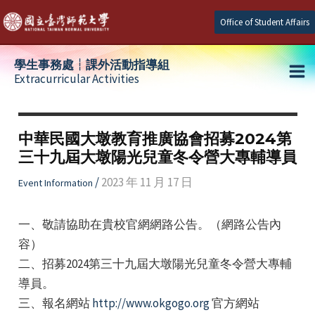
Skip
Office of Student Affairs
to
content
學生事務處┆課外活動指導組
Extracurricular Activities
Ma
e
Me
中華民國大墩教育推廣協會招募2024第
三十九屆大墩陽光兒童冬令營大專輔導員
e
/
2023 年 11 月 17 日
Event Information
e
一、敬請協助在貴校官網網路公告。（網路公告內
容）
​二、招募2024第三十九屆大墩陽光兒童冬令營大專輔
導員。
​三、報名網站
http://www.okgogo.org
官方網站