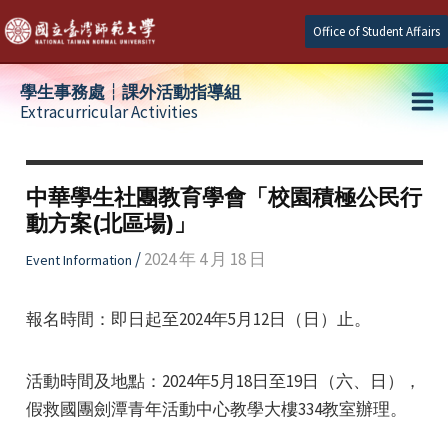
Skip
Office of Student Affairs
to
content
學生事務處┆課外活動指導組
Extracurricular Activities
Ma
e
Me
中華學生社團教育學會「校園積極公民行
動方案(北區場)」
e
/
2024 年 4 月 18 日
Event Information
e
報名時間：即日起至2024年5月12日（日）止。
活動時間及地點：2024年5月18日至19日（六、日），
假救國團劍潭青年活動中心教學大樓334教室辦理。