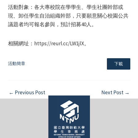
活動對象：各大專校院在學學生、學生社團幹部或
現、卸任學生自治組織幹部，只要願意關心校園公共
議題者均可報名參與，預計招募40人。
相關網址：https://reurl.cc/LW1jlX。
e
活動簡章
下載
e
Post
←
Previous Post
Next Post
→
e
navigation