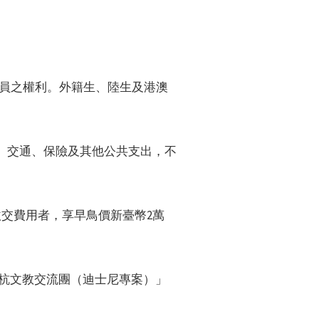
團員之權利。外籍生、陸生及港澳
宿、交通、保險及其他公共支出，不
且繳交費用者，享早鳥價新臺幣2萬
蘇杭文教交流團（迪士尼專案）」