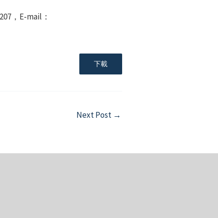
，E-mail：
下載
Next Post
→