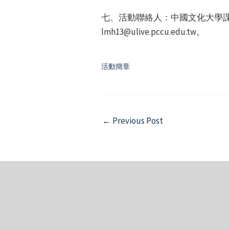
七、活動聯絡人：中國文化大學課外活動
lmh13@ulive.pccu.edu.tw。
活動簡章
Post
←
Previous Post
navigation