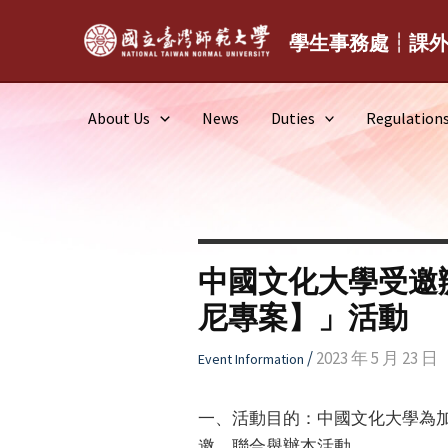
Skip
to
學生事務處┆課
content
About Us
News
Duties
Regulation
中國文化大學受邀
尼專案】」活動
/
2023 年 5 月 23 日
Event Information
一、活動目的：中國文化大學為
邀，聯合舉辦本活動。