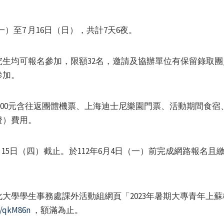
一）至7 月16日（日），共計7天6夜。
生均可報名參加，限額32名，邀請及協辦單位有保留錄取
參加。
,000元含往返團體機票、上海迪士尼樂園門票、活動期間食
證）費用。
月15日（四）截止。於112年6月4日（一）前完成網路報名
大學學生事務處課外活動組網頁「2023年暑期大專青年上
cc/qkM86n
，額滿為止。