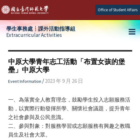
Skip
Office of Student Affairs
to
content
學生事務處┆課外活動指導組
Extracurricular Activities
Ma
e
Me
中原大學青年志工活動「布置女孩的堡
壘」中原大學
e
/
2023 年 9 月 26 日
Event Information
e
一、為落實全人教育理念，鼓勵學生投入志願服務活
動，以實際行動發揮所學、關懷社會議題，提升青年
之社會參與及公民意識。
二、參與對象：對服務學習或志願服務有興趣之教職
員生及社會大眾。