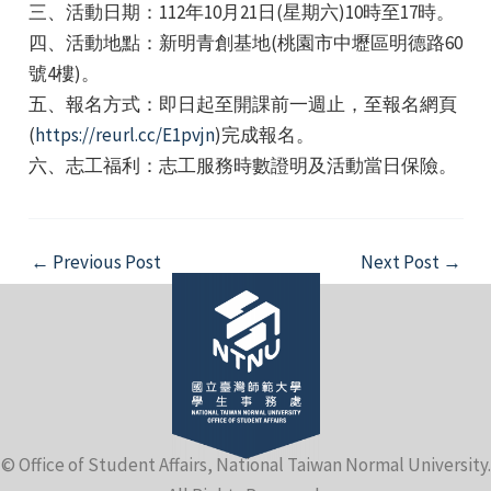
三、活動日期：112年10月21日(星期六)10時至17時。
四、活動地點：新明青創基地(桃園市中壢區明德路60
號4樓)。
五、報名方式：即日起至開課前一週止，至報名網頁
(
https://reurl.cc/E1pvjn
)完成報名。
六、志工福利：志工服務時數證明及活動當日保險。
e
Post
←
Previous Post
Next Post
→
navigation
e
e
© Office of Student Affairs, National Taiwan Normal University.