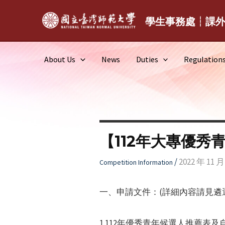
Skip
to
學生事務處┆課
content
About Us
News
Duties
Regulation
【112年大專優秀
/
2022 年 11 月
Competition Information
一、申請文件：(詳細內容請見遴
1.112年優秀青年候選人推薦表及