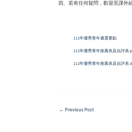
四、若有任何疑問，歡迎至課外組詢問
112年優秀青年遴選要點
112年優秀青年推薦表及自評表.p
112年優秀青年推薦表及自評表.d
Post
←
Previous Post
navigation