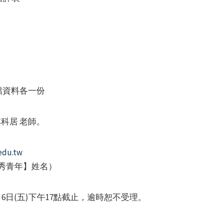
檔資料各一份
林科居 老師。
du.tw
優秀青年】姓名）
6日(五)下午17點截止，逾時恕不受理。