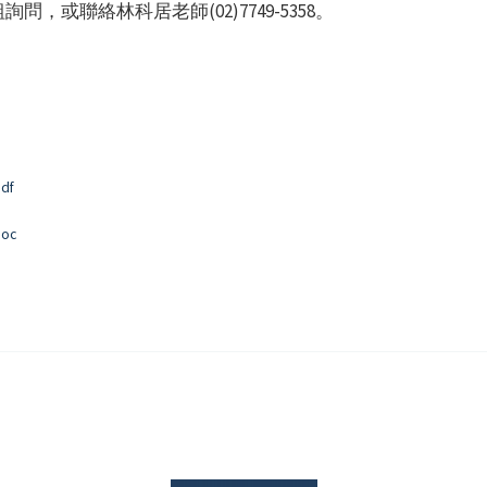
，或聯絡林科居老師(02)7749-5358。
df
oc