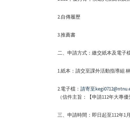
2.自傳履歷
3.推薦書
二、申請方式：繳交紙本及電子
1.紙本：請交至課外活動指導組 
2.電子檔：
請寄至kegi0712@ntnu.e
（信件主旨：【申請112年大專
三、申請時間：即日起至112年1月