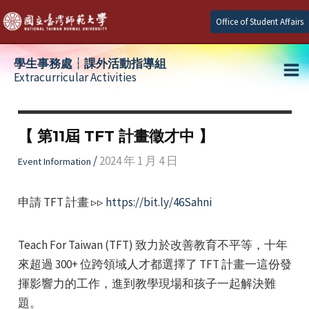
Skip
Office of Student Affairs
to
content
學生事務處┆課外活動指導組
Extracurricular Activities
Ma
e
Me
【 第11屆 TFT 計畫徵才中 】
e
/
2024 年 1 月 4 日
Event Information
e
申請 TFT 計畫 ▹▹
https://bit.ly/46Sahni
Teach For Taiwan (TFT) 致力於改善教育不平等，十年
來超過 300+ 位跨領域人才都選擇了 TFT 計畫一這份發
揮影響力的工作，進到教學現場和孩子一起解決難
題。