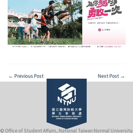
Post
←
Previous Post
Next Post
→
navigation
© Office of Student Affairs, National Taiwan Normal University.