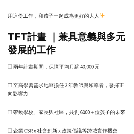
用這份工作，和孩子一起成為更好的大人
TFT計畫 ｜兼具意義與多元
發展的工作
e
❐ 兩年計畫期間，保障平均月薪 40,000 元
e
❐ 至高學習需求地區擔任 2 年教師與領導者，發揮正
向影響力
e
❐ 帶動學校、家長與社區，共創 6000＋位孩子的未來
❐ 企業 CSR x 社會創新 x 政策倡議等跨域實作機會