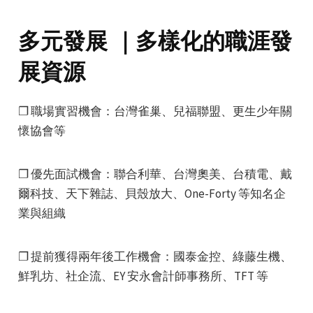
多元發展 ｜多樣化的職涯發
展資源
❐ 職場實習機會：台灣雀巢、兒福聯盟、更生少年關
懷協會等
❐ 優先面試機會：聯合利華、台灣奧美、台積電、戴
爾科技、天下雜誌、貝殼放大、One-Forty 等知名企
業與組織
❐ 提前獲得兩年後工作機會：國泰金控、綠藤生機、
鮮乳坊、社企流、EY 安永會計師事務所、TFT 等