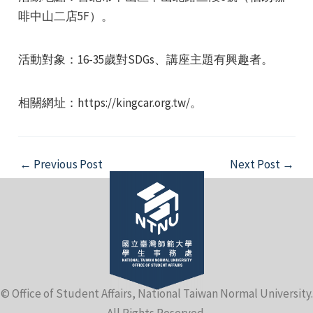
啡中山二店5F）。
活動對象：16-35歲對SDGs、講座主題有興趣者。
相關網址：https://kingcar.org.tw/。
e
Post
←
Previous Post
Next Post
→
navigation
e
e
© Office of Student Affairs, National Taiwan Normal University.