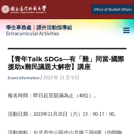
Skip
Office of Student Affairs
to
content
學生事務處┆課外活動指導組
Extracurricular Activities
Ma
e
Me
【青年Talk SDGs—有「難」同當-國際
援助x難民議題大解密】講座
e
/
2023 年 11 月 9 日
Event Information
e
報名時間：即日起至額滿為止（40位）。
活動日期：2023年11月25日（六）13：00-17：00。
活動地點：台北市中山區中山北路三段6號（伯朗咖