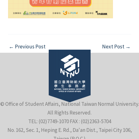
Post
←
Previous Post
Next Post
→
navigation
© Office of Student Affairs, National Taiwan Normal University.
All Rights Reserved.
TEL: (02)7749-1070 FAX : (02)2363-5704
No. 162, Sec. 1, Heping E. Rd., Da'an Dist., Taipei City 106,
Taiwan (R.O.C.)