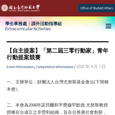
Skip
Office of Student Affairs
to
content
學生事務處┆課外活動指導組
Extracurricular Activities
Ma
e
Me
【自主提案】「第二屆三零行動家」青年
行動提案競賽
e
,
/
2025 年 4 月 7 日
Event Information
Competition Information
e
一、主辦單位：財團法人台灣尤努斯基金會(以下簡稱
本會)。
二、本會為2006年諾貝爾和平獎穆罕默德‧尤努斯教授
授權在台成立之非營利組織，旨在台推廣社會創新，