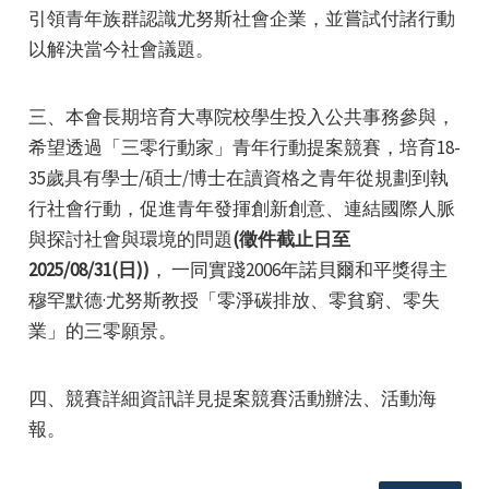
引領青年族群認識尤努斯社會企業，並嘗試付諸行動
以解決當今社會議題。
三、本會長期培育大專院校學生投入公共事務參與，
希望透過「三零行動家」青年行動提案競賽，培育18-
e
35歲具有學士/碩士/博士在讀資格之青年從規劃到執
行社會行動，促進青年發揮創新創意、連結國際人脈
與探討社會與環境的問題
(徵件截止日至
2025/08/31(日))
， 一同實踐2006年諾貝爾和平獎得主
e
穆罕默德·尤努斯教授「零淨碳排放、零貧窮、零失
業」的三零願景。
e
四、競賽詳細資訊詳見提案競賽活動辦法、活動海
報。