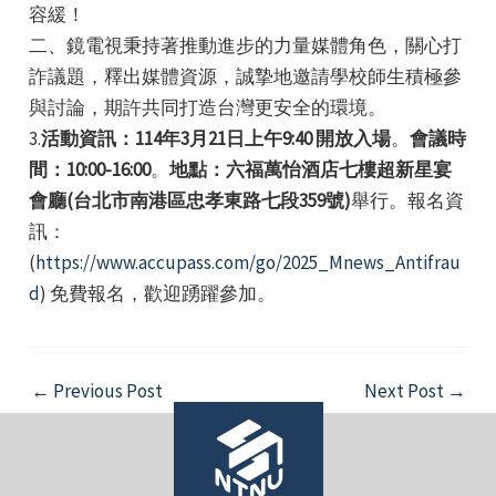
容緩！
二、鏡電視秉持著推動進步的力量媒體角色，關心打
詐議題，釋出媒體資源，誠摯地邀請學校師生積極參
與討論，期許共同打造台灣更安全的環境。
3.
活動資訊：114年3月21日上午9:40 開放入場
。
會議時
間：10:00-16:00
。
地點：六福萬怡酒店七樓超新星宴
e
會廳(台北市南港區忠孝東路七段359號)
舉行。報名資
訊：
(
https://www.accupass.com/go/2025_Mnews_Antifrau
d
) 免費報名，歡迎踴躍參加。
e
e
Post
←
Previous Post
Next Post
→
navigation