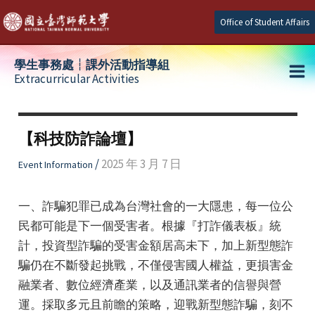
Skip
Office of Student Affairs
to
content
學生事務處┆課外活動指導組
Extracurricular Activities
Ma
e
Me
【科技防詐論壇】
e
/
2025 年 3 月 7 日
Event Information
e
一、詐騙犯罪已成為台灣社會的一大隱患，每一位公
民都可能是下一個受害者。根據『打詐儀表板』統
計，投資型詐騙的受害金額居高未下，加上新型態詐
騙仍在不斷發起挑戰，不僅侵害國人權益，更損害金
融業者、數位經濟產業，以及通訊業者的信譽與營
運。採取多元且前瞻的策略，迎戰新型態詐騙，刻不