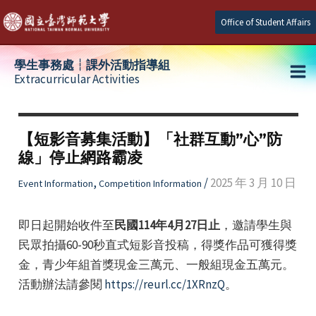
Skip
Office of Student Affairs
to
content
學生事務處┆課外活動指導組
Extracurricular Activities
Ma
e
Me
【短影音募集活動】「社群互動”心”防
線」停止網路霸凌
e
,
/
2025 年 3 月 10 日
Event Information
Competition Information
e
即日起開始收件至
民國114年4月27日止
，邀請學生與
民眾拍攝60-90秒直式短影音投稿，得獎作品可獲得獎
金，青少年組首獎現金三萬元、一般組現金五萬元。
活動辦法請參閱
https://reurl.cc/1XRnzQ
。