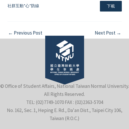
社群互動”心”防線
下載
Post
←
Previous Post
Next Post
→
navigation
e
e
© Office of Student Affairs, National Taiwan Normal University.
e
All Rights Reserved.
TEL: (02)7749-1070 FAX : (02)2363-5704
No. 162, Sec. 1, Heping E. Rd., Da'an Dist., Taipei City 106,
Taiwan (R.O.C.)