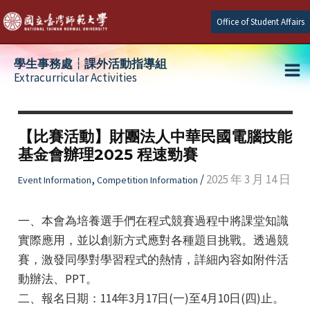
Skip
Office of Student Affairs
to
content
學生事務處┆課外活動指導組
Extracurricular Activities
Ma
e
Me
【比賽活動】財團法人中華民國電腦技能
基金會辦理2025 程速勁賽
e
,
/
2025 年 3 月 14 日
Event Information
Competition Information
e
一、本會為培養選手們在程式競賽過程中將課堂知識
實際應用，並以創新方式應對各種題目挑戰。透過競
賽，激發同學對學習程式的熱情，詳細內容如附件活
動辦法、PPT。
二、報名日期：114年3月17日(一)至4月10日(四)止。