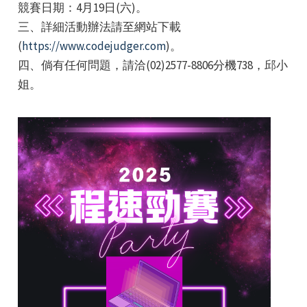
競賽日期：4月19日(六)。
三、詳細活動辦法請至網站下載
(
https://www.codejudger.com
)。
四、倘有任何問題，請洽(02)2577-8806分機738，邱小
姐。
e
e
e