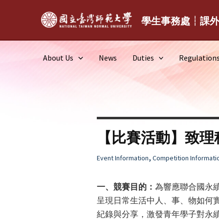
Skip
to
學生事務處┆課
content
About Us
News
Duties
Regulation
【比賽活動】致理
,
Event Information
Competition Informati
一、競賽目的：
為響應聯合國永續
呈現日常生活中人、事、物如何實
紀錄與分享，激發青年學子對永續