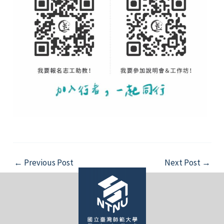
Post
←
Previous Post
Next Post
→
navigation