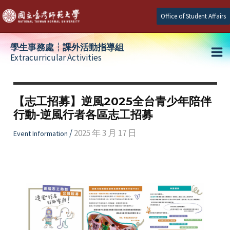
Skip
Office of Student Affairs
to
content
學生事務處┆課外活動指導組
Extracurricular Activities
Ma
e
Me
【志工招募】逆風2025全台青少年陪伴
行動-逆風行者各區志工招募
e
/
2025 年 3 月 17 日
Event Information
e