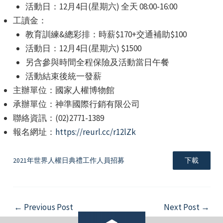
活動日：12月4日(星期六) 全天 08:00-16:00
工讀金：
教育訓練&總彩排：時薪$170+交通補助$100
活動日：12月4日(星期六) $1500
另含參與時間全程保險及活動當日午餐
活動結束後統一發薪
e
主辦單位：國家人權博物館
承辦單位：神準國際行銷有限公司
聯絡資訊：(02)2771-1389
報名網址：
https://reurl.cc/r12lZk
e
e
2021年世界人權日典禮工作人員招募
下載
Post
←
Previous Post
Next Post
→
navigation