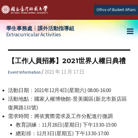
Skip
Office of Student Affairs
to
content
學生事務處┆課外活動指導組
Extracurricular Activities
Ma
e
Me
【工作人員招募】2021世界人權日典禮
e
/
2021 年 11 月 17 日
Event Information
e
活動日期：2021年12月4日(星期六) 08:00-16:00
活動地點：國家人權博物館-景美園區(新北市新店區
復興路131號)
需求時間：將依實際需求及工作分配進行微調
教育訓練：11月28日(星期日) 下午13:30-15:00
總彩排：12月3日(星期五) 下午13:30-17:00