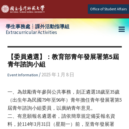
Skip
Office of Student Affairs
to
content
學生事務處┆課外活動指導組
Extracurricular Activities
Ma
e
Me
【委員遴選】：教育部青年發展署第5屆
青年諮詢小組
e
/
2025 年 1 月 8 日
Event Information
e
一、為鼓勵青年參與公共事務，刻正遴選18歲至35歲
（出生年為民國79年至96年）青年擔任青年發展署第5
屆青年諮詢小組委員，以廣納青年意見。
二、有意願報名遴選者，請依簡章規定備妥報名資
料，於114年3月31日（星期一）前，至青年發展署