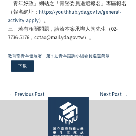
「青年好政」網站之「青諮委員遴選報名」專區報名
（報名網址：
https://youthhub.yda.gov.tw/general-
activity-apply
）。
三、若有相關問題，請洽本案承辦人陶先生（02-
7736-5176，cctao@mail.yda.gov.tw）。
e
教育部青年發展署：第 5 屆青年諮詢小組委員遴選簡章
下載
e
Post
←
Previous Post
Next Post
→
e
navigation