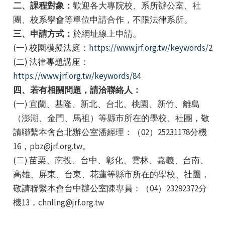
二、課程對象：
歡迎各大專院校、系所辦公室、社
團、校系學會等單位申請合作，不限法律系所。
三、申請方式：
於網址線上申請。
(一) 校園模擬法庭：
https://www.jrf.org.tw/keywords/2
(二) 法律專題講座：
https://www.jrf.org.tw/keywords/84
e
四、若有相關問題，請洽聯絡人：
(一) 宜蘭、基隆、新北、台北、桃園、新竹、離島
（澎湖、金門、馬祖）等縣市所在的學校、社團，敬
請聯繫本會台北辦公室潘經理：（02）25231178分機
e
16，pbz@jrf.org.tw。
e
(二) 苗栗、南投、台中、彰化、雲林、嘉義、台南、
高雄、屏東、台東、花蓮等縣市所在的學校、社團，
敬請聯繫本會台中辦公室陳專員：（04）23292372分
機13，chnllng@jrf.org.tw