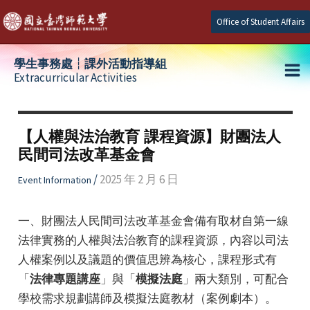
Skip
Office of Student Affairs
to
content
學生事務處┆課外活動指導組
Extracurricular Activities
Ma
e
Me
【人權與法治教育 課程資源】財團法人
民間司法改革基金會
e
/
2025 年 2 月 6 日
Event Information
e
一、財團法人民間司法改革基金會備有取材自第一線
法律實務的人權與法治教育的課程資源，內容以司法
人權案例以及議題的價值思辨為核心，課程形式有
「
法律專題講座
」與「
模擬法庭
」兩大類別，可配合
學校需求規劃講師及模擬法庭教材（案例劇本）。