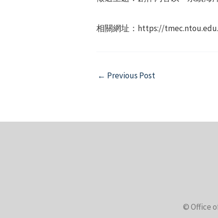
相關網址：https://tmec.ntou.edu
Post
←
Previous Post
navigation
© Office o