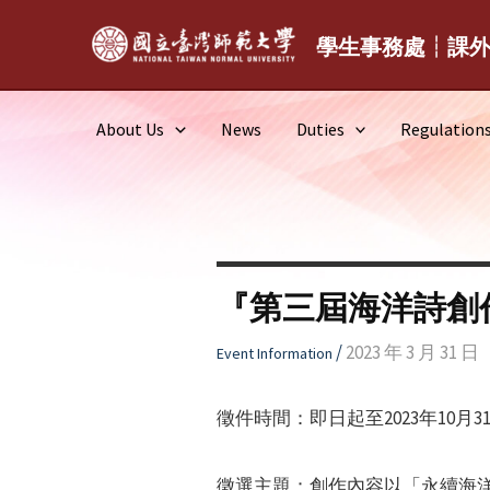
Skip
to
學生事務處┆課
content
About Us
News
Duties
Regulation
『第三屆海洋詩創
/
2023 年 3 月 31 日
Event Information
徵件時間：即日起至2023年10月3
徵選主題：創作內容以「永續海